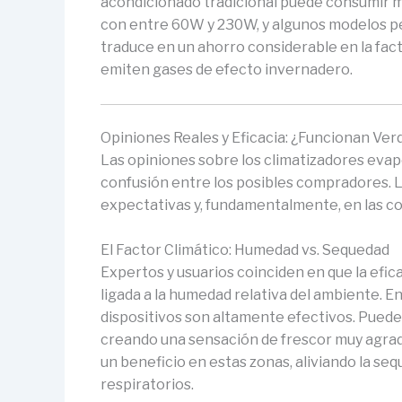
acondicionado tradicional puede consumir m
con entre 60W y 230W, y algunos modelos pe
traduce en un ahorro considerable en la fact
emiten gases de efecto invernadero.
Opiniones Reales y Eficacia: ¿Funcionan V
Las opiniones sobre los climatizadores evap
confusión entre los posibles compradores. L
expectativas y, fundamentalmente, en las co
El Factor Climático: Humedad vs. Sequedad
Expertos y usuarios coinciden en que la efi
ligada a la humedad relativa del ambiente. E
dispositivos son altamente efectivos. Puede
creando una sensación de frescor muy agradab
un beneficio en estas zonas, aliviando la s
respiratorios.