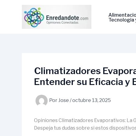
Ir
al
Alimentacio
contenido
Tecnologi­a 
Climatizadores Evaporat
Entender su Eficacia y E
Por
Jose
/
octubre 13, 2025
Opiniones Climatizadores Evaporativos: La Gu
Despeja tus dudas sobre si estos dispositivos