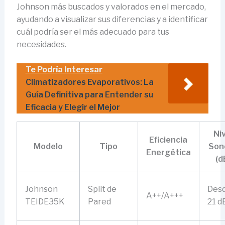
Johnson más buscados y valorados en el mercado,
ayudando a visualizar sus diferencias y a identificar
cuál podría ser el más adecuado para tus
necesidades.
Te Podría Interesar
Climatizadores Evaporativos: La
Guía Definitiva para Entender su
Eficacia y Elegir el Mejor
Ni
Eficiencia
Modelo
Tipo
Son
Energética
(d
Johnson
Split de
Des
A++/A+++
TEIDE35K
Pared
21 d