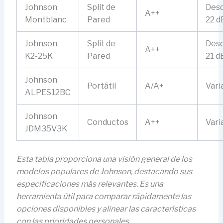
Johnson
Split de
Des
A++
Montblanc
Pared
22 d
Johnson
Split de
Des
A++
K2-25K
Pared
21 d
Johnson
Portátil
A/A+
Vari
ALPES12BC
Johnson
Conductos
A++
Vari
JDM35V3K
Esta tabla proporciona una visión general de los
modelos populares de Johnson, destacando sus
especificaciones más relevantes. Es una
herramienta útil para comparar rápidamente las
opciones disponibles y alinear las características
con las prioridades personales.