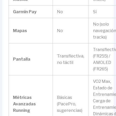
Garmin Pay
No
Sí
No (solo
Mapas
No
navegación
tracks)
Transflecti
Transflectiva,
(FR255) /
Pantalla
no táctil
AMOLED
(FR265)
VO2 Max,
Estado de
Entrenamie
Métricas
Básicas
Carga de
Avanzadas
(PacePro,
Entrenamie
Running
sugerencias)
Dinámicas 