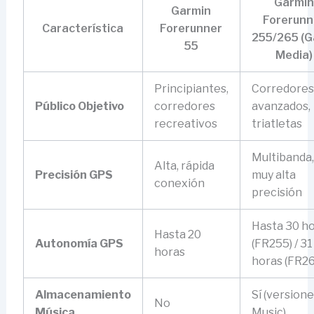
Garmin
Garmin
Forerunn
Característica
Forerunner
255/265 (
55
Media)
Principiantes,
Corredores
Público Objetivo
corredores
avanzados,
recreativos
triatletas
Multibanda,
Alta, rápida
Precisión GPS
muy alta
conexión
precisión
Hasta 30 h
Hasta 20
Autonomía GPS
(FR255) / 31
horas
horas (FR26
Almacenamiento
Sí (version
No
Música
Music)