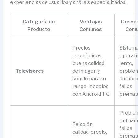
experiencias de usuarios y análisis especializados.
Categoría de
Ventajas
Desven
Producto
Comunes
Com
Precios
Sistem
económicos,
operati
buena calidad
lento,
Televisores
de imagen y
proble
sonido para su
durabili
rango, modelos
fallos
con Android TV.
prematu
Proble
enfriam
Relación
fallos
calidad-precio,
prematu