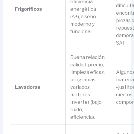
eficiencia
dificult
Frigoríficos
energética
encont
(A+), diseño
piezas 
moderno y
repuest
funcional.
demoras
SAT.
Buena relación
calidad-precio,
limpieza eficaz,
Alguno
programas
materia
Lavadoras
variados,
«justito
motores
ciertos
Inverter (bajo
compon
ruido,
eficiencia).