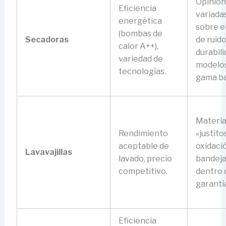
Opinio
Eficiencia
variada
energética
sobre el
(bombas de
Secadoras
de ruido
calor A++),
durabil
variedad de
modelo
tecnologías.
gama ba
Materia
Rendimiento
«justito
aceptable de
oxidaci
Lavavajillas
lavado, precio
bandeja
competitivo.
dentro 
garantí
Eficiencia