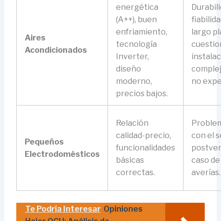
energética
Durabili
(A++), buen
fiabilida
enfriamiento,
largo p
Aires
tecnología
cuestio
Acondicionados
Inverter,
instala
diseño
complej
moderno,
no expe
precios bajos.
Relación
Proble
calidad-precio,
con el s
Pequeños
funcionalidades
postven
Electrodomésticos
básicas
caso de
correctas.
averías.
Te Podría Interesar
Opiniones