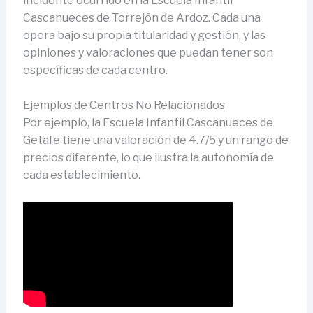
incidente ocurrido en la Escuela Infantil
Cascanueces de Torrejón de Ardoz. Cada una
opera bajo su propia titularidad y gestión, y las
opiniones y valoraciones que puedan tener son
específicas de cada centro.
Ejemplos de Centros No Relacionados
Por ejemplo, la Escuela Infantil Cascanueces de
Getafe tiene una valoración de 4.7/5 y un rango de
precios diferente, lo que ilustra la autonomía de
cada establecimiento.