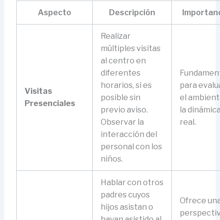
Aspecto
Descripción
Importan
Realizar
múltiples visitas
al centro en
diferentes
Fundament
horarios, si es
para evalu
Visitas
posible sin
el ambient
Presenciales
previo aviso.
la dinámic
Observar la
real.
interacción del
personal con los
niños.
Hablar con otros
padres cuyos
Ofrece un
hijos asistan o
perspecti
hayan asistido al