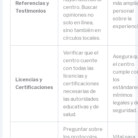
Referencias y
más amplia
centro. Buscar
Testimonios
personal
opiniones no
sobre la
solo en línea,
experienci
sino también en
círculos locales.
Verificar que el
Asegura q
centro cuente
el centro
con todas las
cumple co
licencias y
Licencias y
los
certificaciones
Certificaciones
estándare
necesarias de
mínimos
las autoridades
legales y d
educativas y de
seguridad.
salud.
Preguntar sobre
los protocolos
Vital para