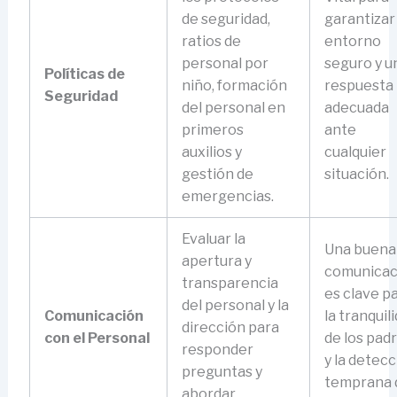
de seguridad,
garantizar
ratios de
entorno
personal por
seguro y u
Políticas de
niño, formación
respuesta
Seguridad
del personal en
adecuada
primeros
ante
auxilios y
cualquier
gestión de
situación.
emergencias.
Evaluar la
Una buena
apertura y
comunicac
transparencia
es clave p
del personal y la
Comunicación
la tranquil
dirección para
con el Personal
de los pad
responder
y la detec
preguntas y
temprana 
abordar