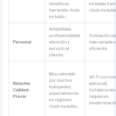
temáticas,
incluidas fuer
merienda «todo
«todo incluido
incluido».
Amabilidad,
profesionalidad,
Animación po
Personal
atención y
más variada o
servicio al
eficiente.
cliente.
Muy valorada
Wi-Fi con cos
por muchos
Relación
adicional,
huéspedes,
Calidad-
instalaciones
especialmente
Precio
requieren
en régimen
modernizació
«todo incluido».