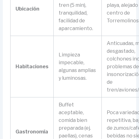
tren (5 min),
playa, alejado
Ubicación
tranquilidad,
centro de
facilidad de
Torremolinos
aparcamiento.
Anticuadas, m
desgastado,
Limpieza
colchones in
impecable,
Habitaciones
problemas de
algunas amplias
insonorizació
y luminosas.
de
tren/aviones/
Buffet
aceptable,
Poca variedad
comida bien
repetitiva, ba
preparada (ej.
de zumos/caf
Gastronomía
paellas), cenas
bebidas no s