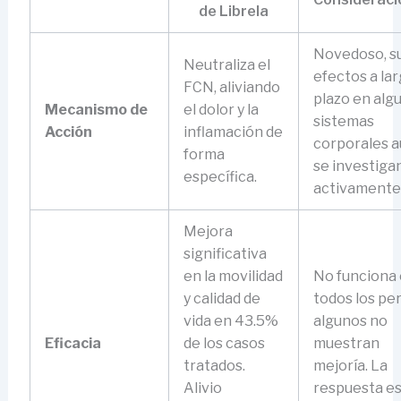
de Librela
Novedoso, s
Neutraliza el
efectos a la
FCN, aliviando
plazo en alg
Mecanismo de
el dolor y la
sistemas
Acción
inflamación de
corporales 
forma
se investiga
específica.
activamente
Mejora
significativa
en la movilidad
No funciona
y calidad de
todos los per
vida en 43.5%
algunos no
Eficacia
de los casos
muestran
tratados.
mejoría. La
Alivio
respuesta e