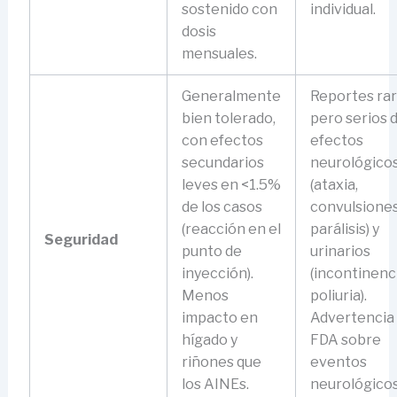
sostenido con
individual.
dosis
mensuales.
Generalmente
Reportes ra
bien tolerado,
pero serios 
con efectos
efectos
secundarios
neurológico
leves en <1.5%
(ataxia,
de los casos
convulsiones
(reacción en el
parálisis) y
Seguridad
punto de
urinarios
inyección).
(incontinenci
Menos
poliuria).
impacto en
Advertencia 
hígado y
FDA sobre
riñones que
eventos
los AINEs.
neurológicos