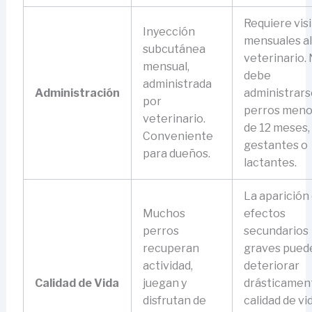
Requiere visi
Inyección
mensuales al
subcutánea
veterinario.
mensual,
debe
administrada
Administración
administrars
por
perros meno
veterinario.
de 12 meses,
Conveniente
gestantes o
para dueños.
lactantes.
La aparición
Muchos
efectos
perros
secundarios
recuperan
graves pued
actividad,
deteriorar
Calidad de Vida
juegan y
drásticament
disfrutan de
calidad de vid