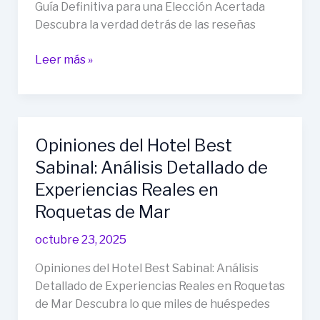
Guía Definitiva para una Elección Acertada
Descubra la verdad detrás de las reseñas
Opiniones
Leer más »
del
Playazimbali
Hotel
en
Opiniones del Hotel Best
Vera:
Sabinal: Análisis Detallado de
Su
Guía
Experiencias Reales en
Definitiva
Roquetas de Mar
para
una
octubre 23, 2025
Elección
Opiniones del Hotel Best Sabinal: Análisis
Acertada
Detallado de Experiencias Reales en Roquetas
de Mar Descubra lo que miles de huéspedes