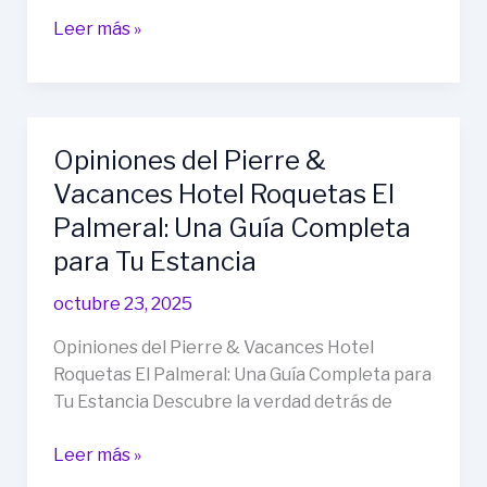
Opiniones
Leer más »
del
Hotel
Best
Sabinal:
Opiniones del Pierre &
Análisis
Vacances Hotel Roquetas El
Detallado
de
Palmeral: Una Guía Completa
Experiencias
para Tu Estancia
Reales
en
octubre 23, 2025
Roquetas
Opiniones del Pierre & Vacances Hotel
de
Roquetas El Palmeral: Una Guía Completa para
Mar
Tu Estancia Descubre la verdad detrás de
Opiniones
Leer más »
del