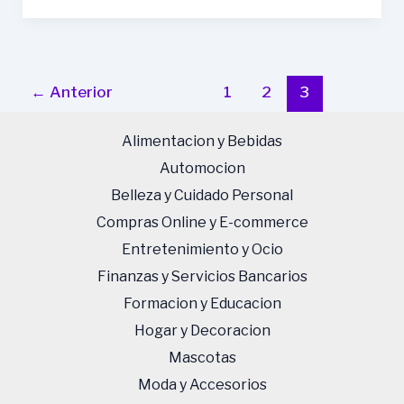
Pierre
&
Vacances
Hotel
←
Anterior
1
2
3
Roquetas
El
Alimentacion y Bebidas
Palmeral:
Automocion
Una
Belleza y Cuidado Personal
Guía
Completa
Compras Online y E-commerce
para
Entretenimiento y Ocio
Tu
Finanzas y Servicios Bancarios
Estancia
Formacion y Educacion
Hogar y Decoracion
Mascotas
Moda y Accesorios