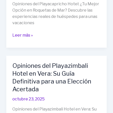
Vacaciones?
Opiniones del Playacapricho Hotel: ¿Tu Mejor
Opción en Roquetas de Mar? Descubre las
experiencias reales de huéspedes para unas
vacaciones
Opiniones
Leer más »
del
Playacapricho
Hotel:
¿Tu
Opiniones del Playazimbali
Mejor
Hotel en Vera: Su Guía
Opción
en
Definitiva para una Elección
Roquetas
Acertada
de
Mar?
octubre 23, 2025
Opiniones del Playazimbali Hotel en Vera: Su