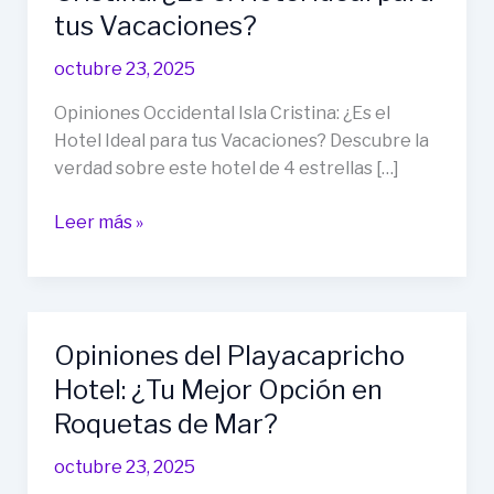
tus Vacaciones?
octubre 23, 2025
Opiniones Occidental Isla Cristina: ¿Es el
Hotel Ideal para tus Vacaciones? Descubre la
verdad sobre este hotel de 4 estrellas […]
Opiniones
Leer más »
Occidental
Isla
Cristina:
¿Es
Opiniones del Playacapricho
el
Hotel: ¿Tu Mejor Opción en
Hotel
Ideal
Roquetas de Mar?
para
octubre 23, 2025
tus