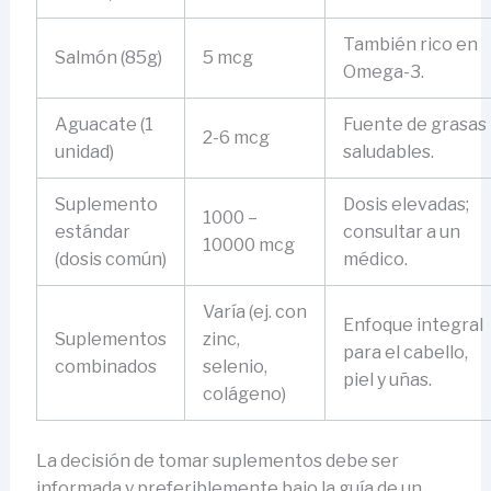
También rico en
Salmón (85g)
5 mcg
Omega-3.
Aguacate (1
Fuente de grasas
2-6 mcg
unidad)
saludables.
Suplemento
Dosis elevadas;
1000 –
estándar
consultar a un
10000 mcg
(dosis común)
médico.
Varía (ej. con
Enfoque integral
Suplementos
zinc,
para el cabello,
combinados
selenio,
piel y uñas.
colágeno)
La decisión de tomar suplementos debe ser
informada y preferiblemente bajo la guía de un